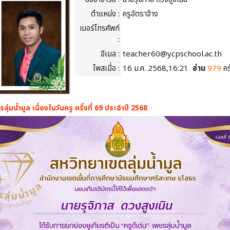
ตำแหน่ง :
ครูอัตราจ้าง
เบอร์โทรศัพท์
:
อีเมล :
teacher60@ycpschool.ac.th
โพสเมื่อ :
16 ม.ค. 2568,16:21
อ่าน
979
ครั
ลุ่มน้ำมูล เนื่องในวันครู ครั้งที่ 69 ประจำปี 2568