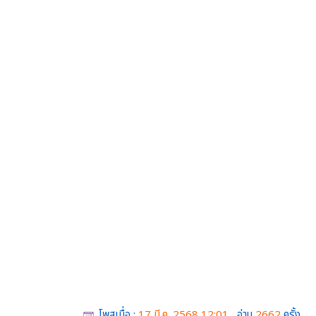
โพสเมื่อ :
17 มี.ค. 2568,12:01
อ่าน
2662
ครั้ง