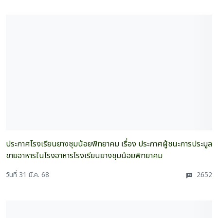
ประกาศ​โรงเรียน​ยางชุมน้อย​พิทยาคม​ เรื่อง​ ประกาศ​ผู้​ชนะการประมูล​
ขาย​อาหาร​ใน​โรงอาหาร​โรงเรียน​ยางชุมน้อย​พิทยาคม
วันที่ 31 มี.ค. 68
2652